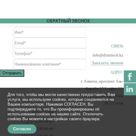
Новости
Карьера
Compliance
ОБРАТНЫЙ ЗВОНОК
Certificates
ОБОРУДОВАНИЕ
СВЯЗЬ
Лабораторное оборудование
info@distritech.kz
Промышленное оборудование
Заказать звонок
АДРЕС
Отправить
РАСХОДНЫЕ МАТЕРИАЛЫ
г. Алматы, проспект Аль-
СЕРВИС
Фараби 17/1, офис 13,
Для того, чтобы мы могли качественно предоставить Вам
ПФЦ "Нурлы-Тау", блок
КОНТАКТЫ
услуги, мы используем cookies, которые сохраняются на
5Б, 12 этаж
Вашем компьютере. Нажимая СОГЛАСЕН, Вы
ОБРАТНАЯ СВЯЗЬ
подтверждаете то, что Вы проинформированы об
КОНТАКТЫ
использовании cookies на нашем сайте. Отключить
Ваше сообщение было успешно отправлено
cookies Вы можете в настройках своего браузера.
+7 (727) 228-06-45
+7 (727) 228-06-44
Согласен
+7 (727) 228-06-46