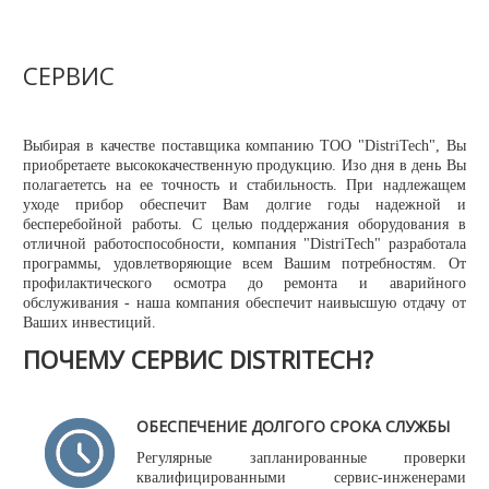
Новости
Карьера
Compliance
СЕРВИС
Certificates
ОБОРУДОВАНИЕ
Выбирая в качестве поставщика компанию ТОО "DistriTech", Вы
приобретаете высококачественную продукцию. Изо дня в день Вы
полагаететсь на ее точность и стабильность. При надлежащем
Лабораторное оборудование
уходе прибор обеспечит Вам долгие годы надежной и
бесперебойной работы. С целью поддержания оборудования в
Промышленное оборудование
отличной работоспособности, компания "DistriTech" разработала
программы, удовлетворяющие всем Вашим потребностям. От
РАСХОДНЫЕ МАТЕРИАЛЫ
профилактического осмотра до ремонта и аварийного
обслуживания - наша компания обеспечит наивысшую отдачу от
СЕРВИС
Ваших инвестиций.
ПОЧЕМУ СЕРВИС DISTRITECH?
КОНТАКТЫ
ОБРАТНАЯ СВЯЗЬ
ОБЕСПЕЧЕНИЕ ДОЛГОГО СРОКА СЛУЖБЫ
Ваше сообщение было успешно отправлено
Регулярные запланированные проверки
квалифицированными сервис-инженерами