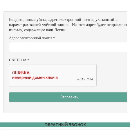
Новости
Карьера
Compliance
Введите, пожалуйста, адрес электронной почты, указанный в
Certificates
параметрах вашей учётной записи. На этот адрес будет отправлено
письмо, содержащее ваш Логин.
Адрес электронной почты
*
ОБОРУДОВАНИЕ
Лабораторное оборудование
Промышленное оборудование
CAPTCHA
*
РАСХОДНЫЕ МАТЕРИАЛЫ
СЕРВИС
КОНТАКТЫ
Отправить
ОБРАТНАЯ СВЯЗЬ
Ваше сообщение было успешно отправлено
ОБРАТНЫЙ ЗВОНОК