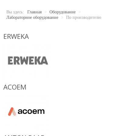
Новости
Карьера
Вы здесь:
Главная
>
Оборудование
>
Compliance
Лабораторное оборудование
>
По производителю
Certificates
ERWEKA
ОБОРУДОВАНИЕ
Лабораторное оборудование
Промышленное оборудование
РАСХОДНЫЕ МАТЕРИАЛЫ
ACOEM
СЕРВИС
КОНТАКТЫ
ОБРАТНАЯ СВЯЗЬ
Ваше сообщение было успешно отправлено