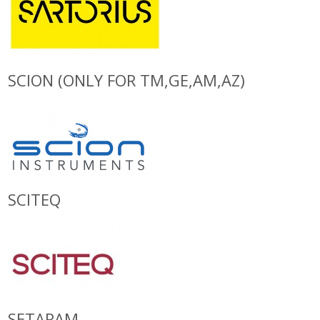
SCION (ONLY FOR TM,GE,AM,AZ)
SCITEQ
SETARAM