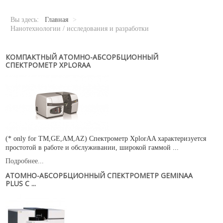
Новости
Карьера
Вы здесь:
Главная
>
Compliance
Нанотехнологии / исследования и разработки
Certificates
КОМПАКТНЫЙ АТОМНО-АБСОРБЦИОННЫЙ
СПЕКТРОМЕТР XPLORAA
ОБОРУДОВАНИЕ
Лабораторное оборудование
Промышленное оборудование
РАСХОДНЫЕ МАТЕРИАЛЫ
(* only for TM,GE,AM,AZ) Спектрометр XplorAA характеризуется
СЕРВИС
простотой в работе и обслуживании, широкой гаммой ...
КОНТАКТЫ
Подробнее...
АТОМНО-АБСОРБЦИОННЫЙ СПЕКТРОМЕТР GEMINAA
ОБРАТНАЯ СВЯЗЬ
PLUS С ...
Ваше сообщение было успешно отправлено