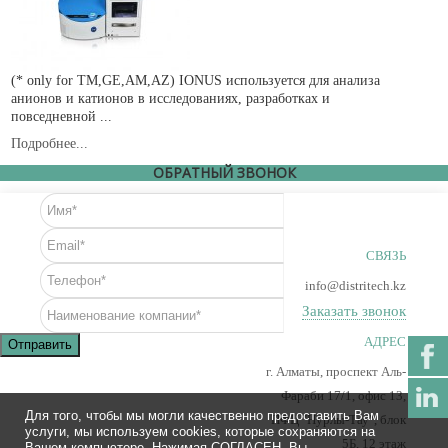
(* only for TM,GE,AM,AZ) IONUS используется для анализа
анионов и катионов в исследованиях, разработках и
повседневной ...
Подробнее...
ОБРАТНЫЙ ЗВОНОК
СВЯЗЬ
info@distritech.kz
Заказать звонок
АДРЕС
Отправить
г. Алматы, проспект Аль-
Фараби 17/1, офис 13,
Для того, чтобы мы могли качественно предоставить Вам
ПФЦ "Нурлы-Тау", блок
услуги, мы используем cookies, которые сохраняются на
5Б, 12 этаж
Вашем компьютере. Нажимая СОГЛАСЕН, Вы