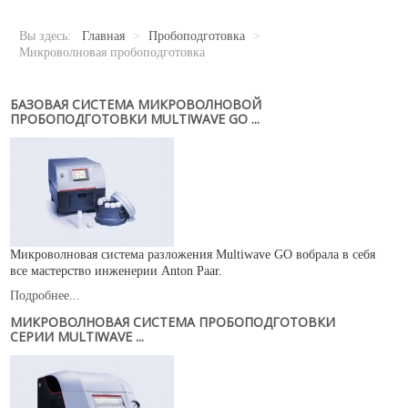
Новости
Карьера
Вы здесь:
Главная
>
Пробоподготовка
>
Compliance
Микроволновая пробоподготовка
Certificates
БАЗОВАЯ СИСТЕМА МИКРОВОЛНОВОЙ
ПРОБОПОДГОТОВКИ MULTIWAVE GO ...
ОБОРУДОВАНИЕ
Лабораторное оборудование
Промышленное оборудование
РАСХОДНЫЕ МАТЕРИАЛЫ
Микроволновая система разложения Multiwave GO вобрала в себя
СЕРВИС
все мастерство инженерии Anton Paar.
КОНТАКТЫ
Подробнее...
МИКРОВОЛНОВАЯ СИСТЕМА ПРОБОПОДГОТОВКИ
ОБРАТНАЯ СВЯЗЬ
СЕРИИ MULTIWAVE ...
Ваше сообщение было успешно отправлено